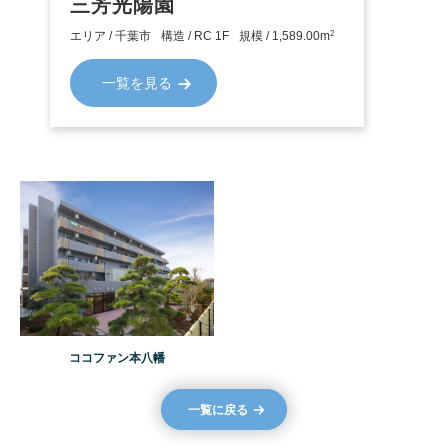
三芳光陽園
SIMILAR PROPERTY
2
エリア / 千葉市
構造 / RC 1F
規模 / 1,589.00m
類似する物件
一覧を見る
ココファン本八幡
一覧に戻る