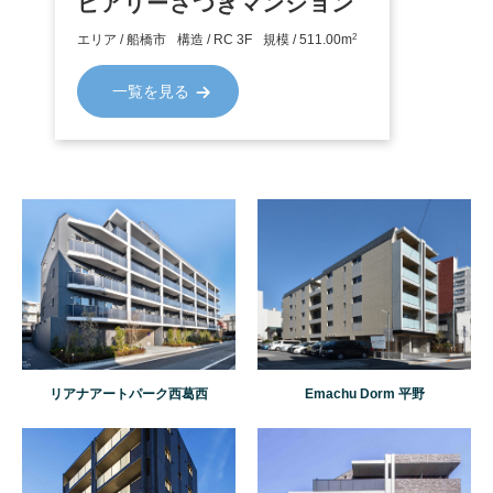
ピアリーさつきマンション
SIMILAR PROPERTY
2
エリア / 船橋市
構造 / RC 3F
規模 / 511.00m
類似する物件
一覧を見る
リアナアートパーク西葛西
Emachu Dorm 平野