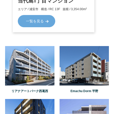
当代島1丁目マンション
SIMILAR PROPERTY
2
エリア / 浦安市
構造 / RC 13F
規模 / 3,354.00m
類似する物件
一覧を見る
リアナアートパーク西葛西
Emachu Dorm 平野